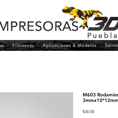
os
Filamento
Aplicaciones & Modelos
Servi
M603 Rodamien
3mmx10*12m
Precio
$36.00