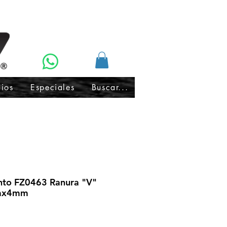
cios
Especiales
Buscar...
to FZ0463 Ranura "V"
mx4mm