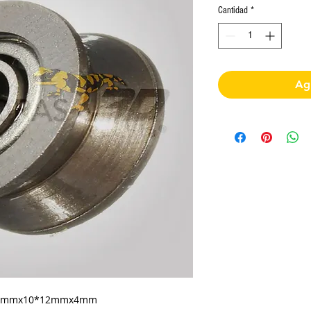
Cantidad
*
Agr
V" 3mmx10*12mmx4mm