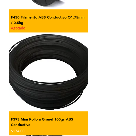
F430 Filamento ABS Conductivo Ø1.75mm
/ 0.5kg
Agotado
F393 Mini Rollo a Granel 100gr ABS
Conductivo
Precio
$174.00