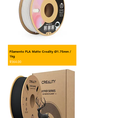
Filamento PLA Matte Creality Ø1.75mm /
1kg
Precio
$564.00