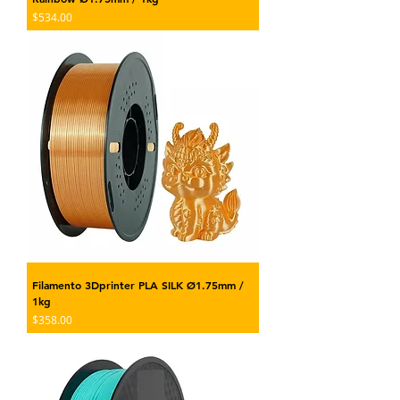
Precio
$534.00
Filamento 3Dprinter PLA SILK Ø1.75mm /
1kg
Precio
$358.00