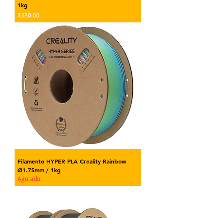
1kg
Precio
$380.00
Filamento HYPER PLA Creality Rainbow
Ø1.75mm / 1kg
Agotado