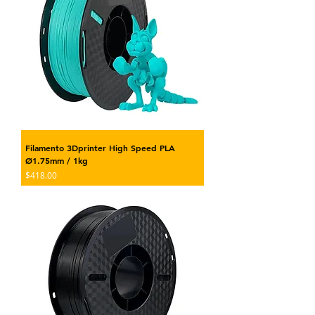
Filamento 3Dprinter High Speed PLA
Ø1.75mm / 1kg
Precio
$418.00