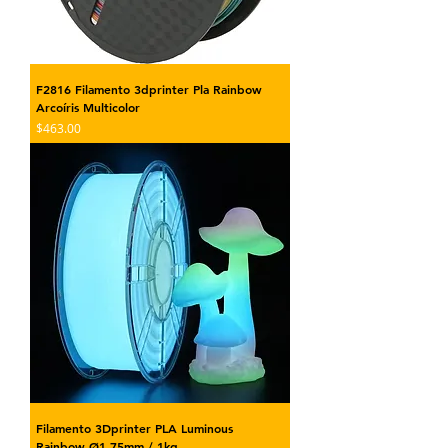
F2816 Filamento 3dprinter Pla Rainbow
Arcoíris Multicolor
Precio
$463.00
Filamento 3Dprinter PLA Luminous
Rainbow Ø1.75mm / 1kg