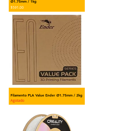
Ø1.75mm / 1kg
Precio
$591.00
Filamento PLA Value Ender Ø1.75mm / 2kg
Agotado