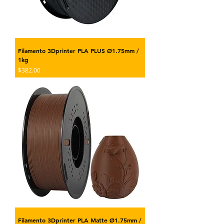
Filamento 3Dprinter PLA PLUS Ø1.75mm /
1kg
Precio
$382.00
Filamento 3Dprinter PLA Matte Ø1.75mm /