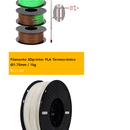
Filamento 3Dprinter PLA Termocrómico
Ø1.75mm / 1kg
Precio
$621.00