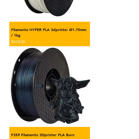
Filamento HYPER PLA 3dprinter Ø1.75mm
/ 1kg
Precio
$418.00
F359 Filamento 3Dprinter PLA Burn