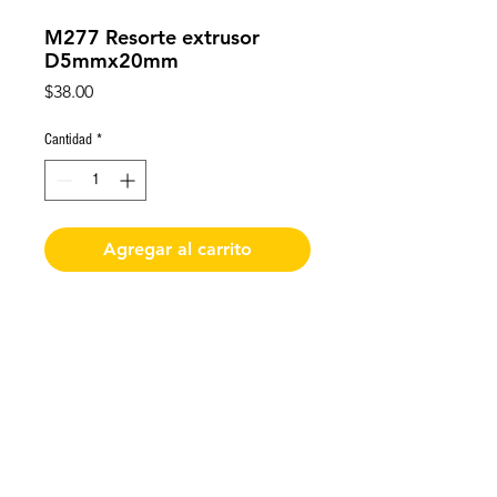
M277 Resorte extrusor
D5mmx20mm
Precio
$38.00
Cantidad
*
Agregar al carrito
Resorte extrusor D5mmx20mm
De requerir factura favor de solicitarla y enviar
los datos al momento de realizar la compra
Impresoras 3D Puebla ®