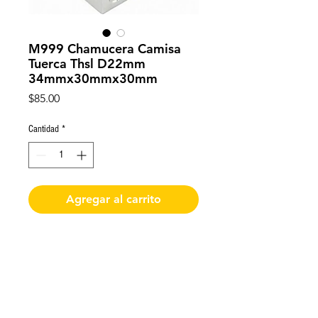
M999 Chamucera Camisa
Tuerca Thsl D22mm
34mmx30mmx30mm
Precio
$85.00
Cantidad
*
Agregar al carrito
Chumacera Camisa de aluminio
para tuerca ACME/THSL, 22 mm
diámetro interno, 34 mm de largo,
30 mm de ancho, 30 mm de grosor.