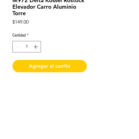
M972 Delta Kossel Rostock
Elevador Carro Aluminio
Torre
Precio
$149.00
Cantidad
*
Agregar al carrito
Delta Kossel Rostock Elevador Carro
Aluminio Torre
De requerir factura favor de solicitarla y enviar
los datos al momento de realizar la compra
Impresoras 3D Puebla ®