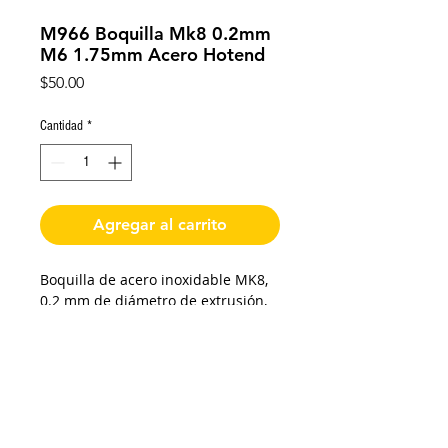
M966 Boquilla Mk8 0.2mm
M6 1.75mm Acero Hotend
Precio
$50.00
Cantidad
*
Agregar al carrito
Boquilla de acero inoxidable MK8,
0.2 mm de diámetro de extrusión,
para filamento de 1.75 mm
abrasivos, 7 mm exagonal, 7.5 mm
de longitud de cuerda, cuerda M6.