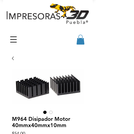
M964 Disipador Motor
40mmx40mmx10mm
Precio
$54.00