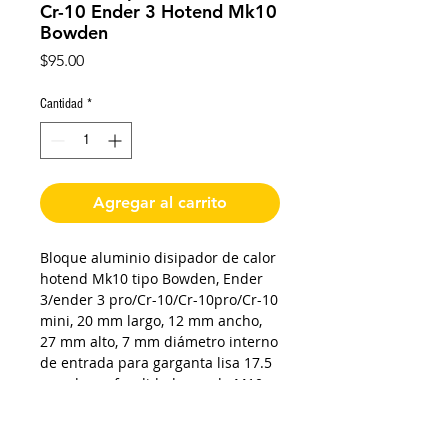
Cr-10 Ender 3 Hotend Mk10
Bowden
Precio
$95.00
Cantidad
*
Agregar al carrito
Bloque aluminio disipador de calor
hotend Mk10 tipo Bowden, Ender
3/ender 3 pro/Cr-10/Cr-10pro/Cr-10
mini, 20 mm largo, 12 mm ancho,
27 mm alto, 7 mm diámetro interno
de entrada para garganta lisa 17.5
mm de profundidad, cuerda M10
para cople neumático, prisionero
para sujetar la garganta, cuerda
M3 de orifico de sujeción del