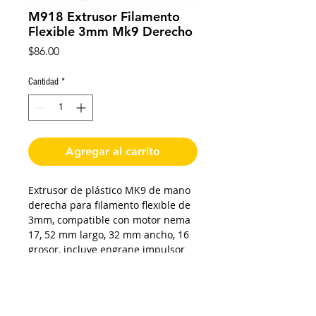
M918 Extrusor Filamento
Flexible 3mm Mk9 Derecho
Precio
$86.00
Cantidad
*
Agregar al carrito
Extrusor de plástico MK9 de mano
derecha para filamento flexible de
3mm, compatible con motor nema
17, 52 mm largo, 32 mm ancho, 16
grosor, incluye engrane impulsor
de 40t de 5 mm diámetro interno
con 11 mm de diámetro externo y
11 mm de grosor, resorte y
tornillería.