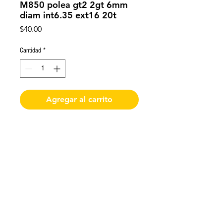
M850 polea gt2 2gt 6mm
diam int6.35 ext16 20t
Precio
$40.00
Cantidad
*
Agregar al carrito
M850 impresora 3d polea gt2 2gt
6mm diam int6.35 ext16 20t
De requerir factura favor de solicitarla y enviar
los datos al momento de realizar la compra
Impresoras 3D Puebla ®