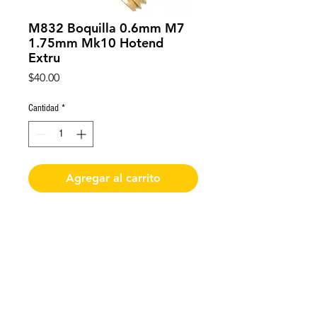
M832 Boquilla 0.6mm M7
1.75mm Mk10 Hotend
Extru
Precio
$40.00
Cantidad
*
Agregar al carrito
M832 impresora 3d Boquilla 0.6mm
M7 1.75mm Mk10 Hotend Extru
De requerir factura favor de solicitarla y enviar
los datos al momento de realizar la compra