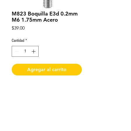
M823 Boquilla E3d 0.2mm
M6 1.75mm Acero
Precio
$39.00
Cantidad
*
Agregar al carrito
Impresora 3d Boquilla E3d 0.2mm
M6 1.75mm Acero
De requerir factura favor de solicitarla y enviar
los datos al momento de realizar la compra