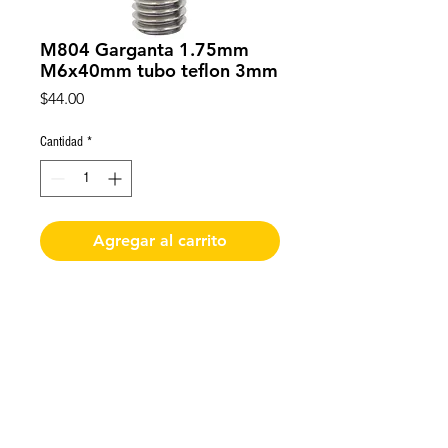
M804 Garganta 1.75mm
M6x40mm tubo teflon 3mm
Precio
$44.00
Cantidad
*
Agregar al carrito
M804 Garganta 1.75mm M6x40mm
tubo teflon 3mm
De requerir factura favor de solicitarla y enviar
los datos al momento de realizar la compra