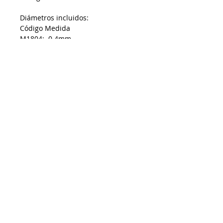
Diámetros incluidos:
Código Medida
M1804: 0.4mm
M1805: 0.6mm
M1806: 0.8mm
M1807: 1.0mm
Preguntar por disponibilidad
22 26 47 37 00
De requerir factura favor de solicitarla y enviar
los datos al momento de realizar la compra
Impresoras 3D Puebla ®