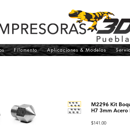
os
Filamento
Aplicaciones & Modelos
Servi
M2296 Kit Boqu
H7 3mm Acero
Precio
$141.00