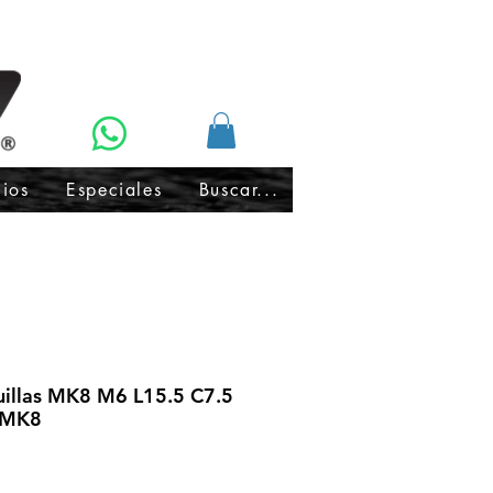
cios
Especiales
Buscar...
illas MK8 M6 L15.5 C7.5
 MK8