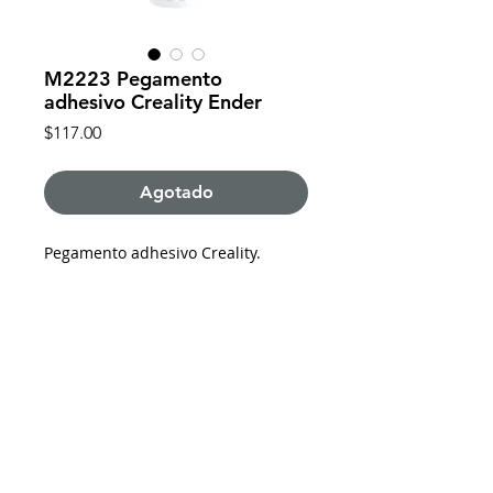
M2223 Pegamento
adhesivo Creality Ender
Precio
$117.00
Agotado
Pegamento adhesivo Creality.
PVA.
21gr.
De requerir factura favor de solicitarla y enviar
los datos al momento de realizar la compra
Impresoras 3D Puebla ®