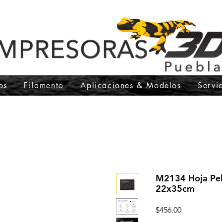
os
Filamento
Aplicaciones & Modelos
Servi
M2134 Hoja Pel
22x35cm
Precio
$456.00