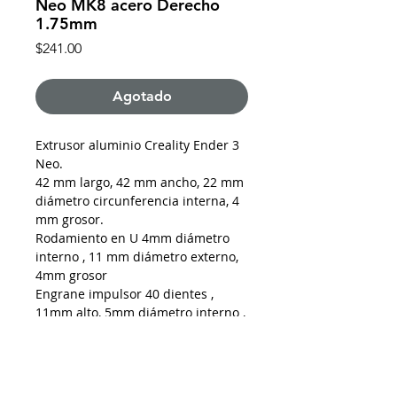
Neo MK8 acero Derecho
1.75mm
Precio
$241.00
Agotado
Extrusor aluminio Creality Ender 3
Neo.
42 mm largo, 42 mm ancho, 22 mm
diámetro circunferencia interna, 4
mm grosor.
Rodamiento en U 4mm diámetro
interno , 11 mm diámetro externo,
4mm grosor
Engrane impulsor 40 dientes ,
11mm alto, 5mm diámetro interno ,
11mm diámetro externo parte
dentada
Prisioneros
Incluye tornillería y resorte