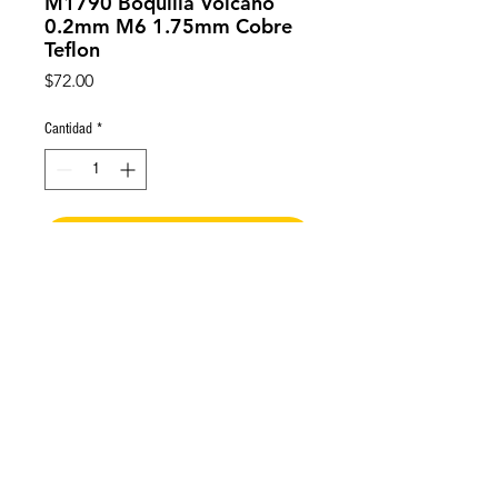
M1790 Boquilla Volcano
0.2mm M6 1.75mm Cobre
Teflon
Precio
$72.00
Cantidad
*
Agregar al carrito
Boquilla volcano 0.2mm con
recubrimiento Teflón.
16 mm de longitud de cuerda, 21
mm de longitud total,
7 mm hexagonal.
Cuerda M6.