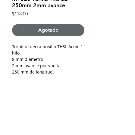
250mm 2mm avance
Precio
$118.00
Agotado
Tornillo tuerca husillo THSL Acme 1
hilo.
8 mm diámetro
2 mm avance por vuelta.
250 mm de longitud.
1 tuerca Acme de cobre incluida.
De requerir factura favor de solicitarla y enviar
los datos al momento de realizar la compra
Impresoras 3D Puebla ®