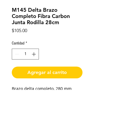
M145 Delta Brazo
Completo Fibra Carbon
Junta Rodilla 28cm
Precio
$105.00
Cantidad
*
Agregar al carrito
Brazo delta completo, 280 mm
longitud total, 245 mm longitud del
tubo de fibra de carbono, rodilla
macho Nos3 Sa3tk.