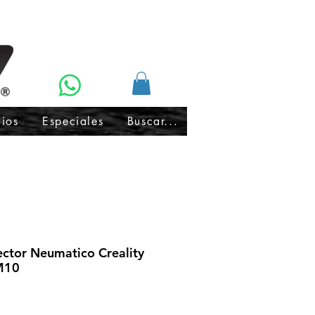
cios
Especiales
Buscar...
ctor Neumatico Creality
M10