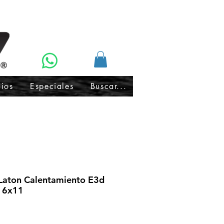
cios
Especiales
Buscar...
aton Calentamiento E3d
16x11