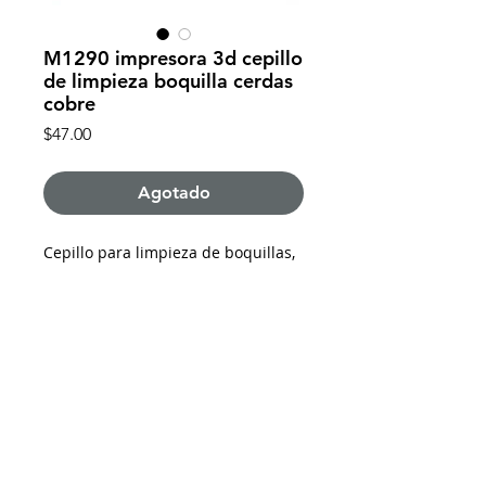
M1290 impresora 3d cepillo
de limpieza boquilla cerdas
cobre
Precio
$47.00
Agotado
Cepillo para limpieza de boquillas,
170 mm de largo, 12 mm de ancho,
5 mm de grosor, cerdas de cobre..
De requerir factura favor de solicitarla y enviar
los datos al momento de realizar la compra
Impresoras 3D Puebla ®