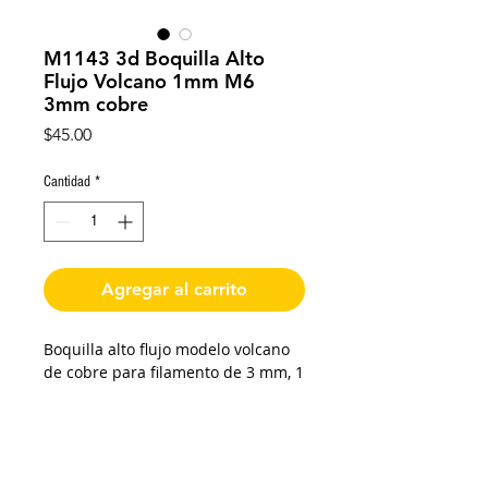
M1143 3d Boquilla Alto
Flujo Volcano 1mm M6
3mm cobre
Precio
$45.00
Cantidad
*
Agregar al carrito
Boquilla alto flujo modelo volcano
de cobre para filamento de 3 mm, 1
mm diámetro de extrusión de
boquilla, 16 mm de longitud de
cuerda, 21 mm de longitud total,
cuerda M6, 7 mm hexagonal.