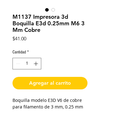
M1137 Impresora 3d
Boquilla E3d 0.25mm M6 3
Mm Cobre
Precio
$41.00
Cantidad
*
Agregar al carrito
Boquilla modelo E3D V6 de cobre
para filamento de 3 mm, 0.25 mm
diámetro de extrusión de boquilla,
7.5 mm de longitud de cuerda, 12.5
mm de longitud total, cuerda M6, 7
mm hexagonal.