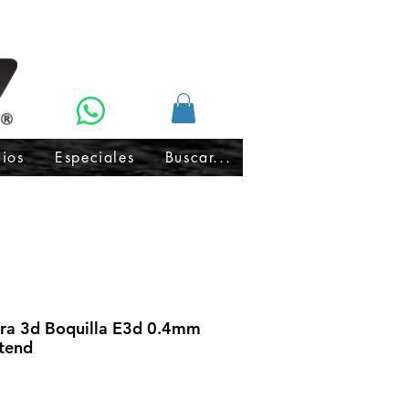
cios
Especiales
Buscar...
a 3d Boquilla E3d 0.4mm
tend