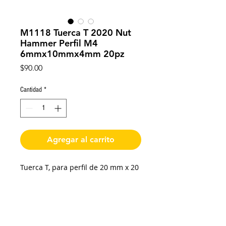
M1118 Tuerca T 2020 Nut
Hammer Perfil M4
6mmx10mmx4mm 20pz
Precio
$90.00
Cantidad
*
Agregar al carrito
Tuerca T, para perfil de 20 mm x 20
mm, Nut Hammer cuerda M4, 6
mm ancho de tuerca, x 10 mm
largo de tuerca x 4 mm grosor de
tuerca, paquete con 20pz.