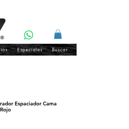
cios
Especiales
Buscar...
rador Espaciador Cama
 Rojo