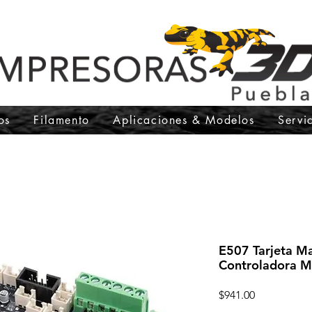
os
Filamento
Aplicaciones & Modelos
Servi
E507 Tarjeta M
Controladora M
Precio
$941.00