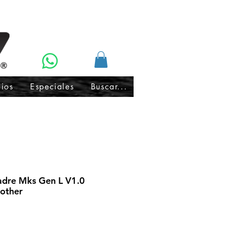
cios
Especiales
Buscar...
adre Mks Gen L V1.0
other