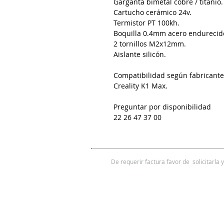
Garganta bimetal cobre / titanio.
Cartucho cerámico 24v.
Termistor PT 100kh.
Boquilla 0.4mm acero endurecid
2 tornillos M2x12mm.
Aislante silicón.
Compatibilidad según fabricante
Creality K1 Max.
Preguntar por disponibilidad
22 26 47 37 00
De requerir factura favor de solicitarla