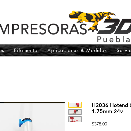
os
Filamento
Aplicaciones & Modelos
Servi
H2036 Hotend C
1.75mm 24v
Precio
$378.00