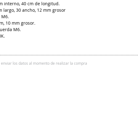
 interno, 40 cm de longitud.
 largo, 30 ancho, 12 mm grosor
a M6.
m, 10 mm grosor.
cuerda M6.
MK.
 y enviar los datos al momento de realizar la compra