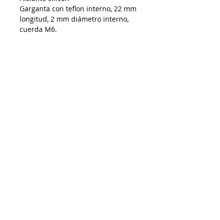
Garganta con teflon interno, 22 mm
longitud, 2 mm diámetro interno,
cuerda M6.
Termistor NTC 100kh tipo PT, 110
mm longitud.
Cartucho calentador 24v, 40w, 6mm
diámetro, 20 mm longitud, 120 mm
longitud total. 0 Boquilla 0.4 cuerda
M6, 13 mm longitud total.
Incluye 2 tornillos y 3 prisioneros
De requerir factura favor de solicitarla y enviar
los datos al momento de realizar la compra
Impresoras 3D Puebla ®