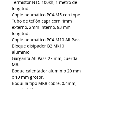
Termistor NTC 100kh, 1 metro de
longitud.
Cople neumático PC4-M5 con tope.
Tubo de teflón capricorn 4mm
externo, 2mm interno, 83 mm
longitud.
Cople neumático PC4-M10 All Pass.
Bloque disipador B2 Mk10
aluminio.
Garganta All Pass 27 mm, cuerda
M6.
Boque calentador aluminio 20 mm
x 10 mm grosor.
Boquilla tipo MK8 cobre, 0.4mm,
cuerda M6.
Aislante calentador silicón tipo MK.
Motor nema 17, 42 mm lados, 40
mm altura.
Cable nema 17, 1 metro longitud.
Extrusor derecho MK aluminio.
Engrane impulsor cobre 40 dientes.