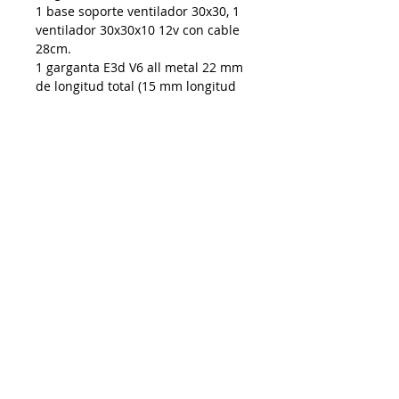
1 base soporte ventilador 30x30, 1
ventilador 30x30x10 12v con cable
28cm.
1 garganta E3d V6 all metal 22 mm
de longitud total (15 mm longitud
entrada al bloque disipador:
longitud de cuerda M7 al bloque
disipador 11mm + parte lisa 4 mm).
1 disipador de calor E3D V6 all pass
para tubo de teflón de 4mm 22 mm
diámetro externo 43 mm longitud.
Cople neumático PC4-M10 con
tope.
De requerir factura favor de solicitarla y enviar
los datos al momento de realizar la compra
Impresoras 3D Puebla ®