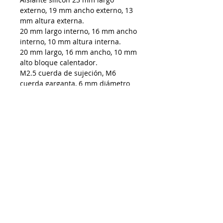
externo, 19 mm ancho externo, 13
mm altura externa.
20 mm largo interno, 16 mm ancho
interno, 10 mm altura interna.
20 mm largo, 16 mm ancho, 10 mm
alto bloque calentador.
M2.5 cuerda de sujeción, M6
cuerda garganta, 6 mm diámetro
entrada calentador.
19 mm longitud total garganta, 5
mm longitud de cuerda, M6
cuerda.
6 mm diámetro externo liso, 4 mm
diámetro interno.
2 tubos de teflón de 4 mm externo
a 2mm interno.