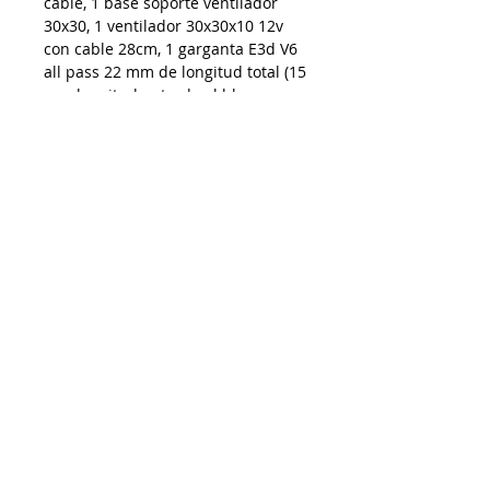
cable, 1 base soporte ventilador
30x30, 1 ventilador 30x30x10 12v
con cable 28cm, 1 garganta E3d V6
all pass 22 mm de longitud total (15
mm longitud entrada al bloque
disipador: longitud de cuerda M7
al bloque disipador 11mm + parte
lisa 4 mm), 1 disipador de calor E3D
V6 all pass para tubo de teflón de
4mm 22 mm diámetro externo 43
mm longitud, cople neumático PC4-
M10 con tope.
De requerir factura favor de solicitarla y enviar
los datos al momento de realizar la compra
Impresoras 3D Puebla ®