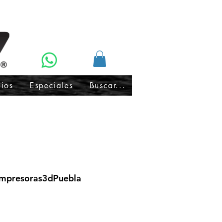
cios
Especiales
Buscar...
Impresoras3dPuebla