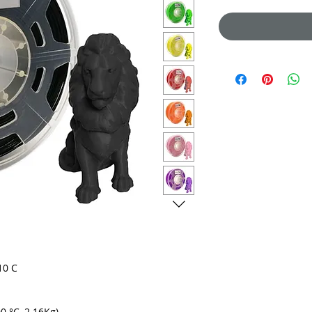
10 C
0 °C, 2.16Kg)