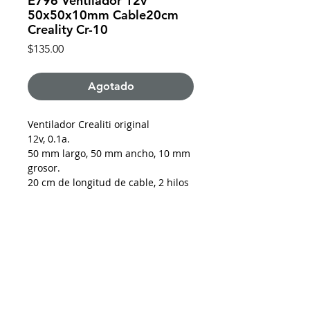
E796 Ventilador 12v
50x50x10mm Cable20cm
Creality Cr-10
Precio
$135.00
Agotado
Ventilador Crealiti original
12v, 0.1a.
50 mm largo, 50 mm ancho, 10 mm
grosor.
20 cm de longitud de cable, 2 hilos
arnes xh2.
7 aspas.
De requerir factura favor de solicitarla y enviar
los datos al momento de realizar la compra