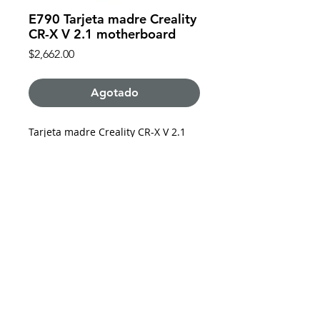
E790 Tarjeta madre Creality
CR-X V 2.1 motherboard
Precio
$2,662.00
Agotado
Tarjeta madre Creality CR-X V 2.1
motherboard
De requerir factura favor de solicitarla y enviar
los datos al momento de realizar la compra
Impresoras 3D Puebla ®