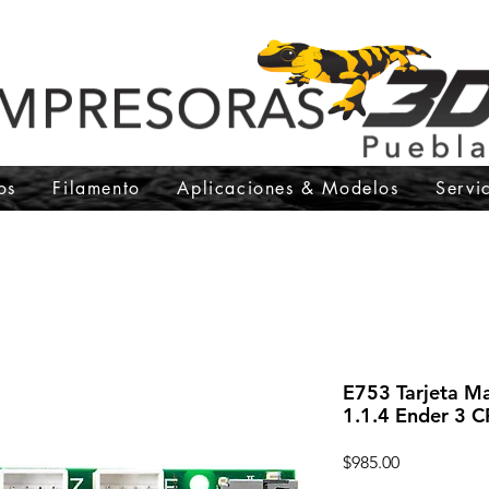
os
Filamento
Aplicaciones & Modelos
Servi
E753 Tarjeta Ma
1.1.4 Ender 3 C
Precio
$985.00