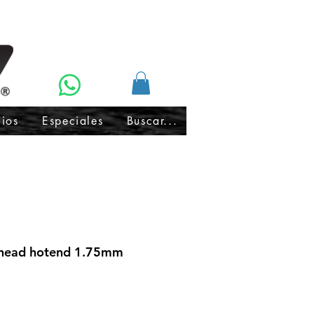
cios
Especiales
Buscar...
 head hotend 1.75mm