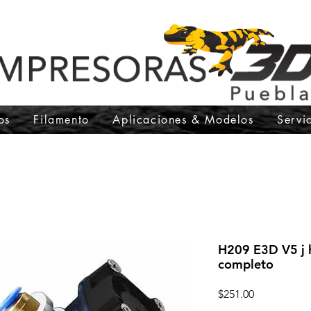
os
Filamento
Aplicaciones & Modelos
Servi
H209 E3D V5 j
completo
Precio
$251.00