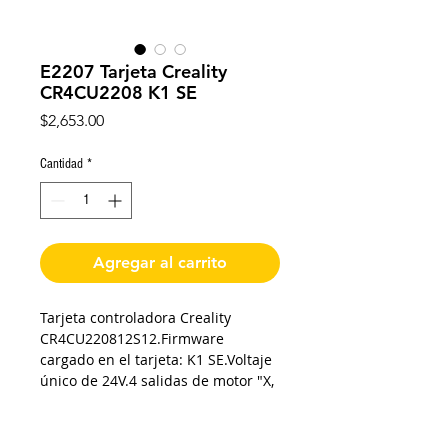
E2207 Tarjeta Creality
CR4CU2208 K1 SE
Precio
$2,653.00
Cantidad
*
Agregar al carrito
Tarjeta controladora Creality
CR4CU220812S12.Firmware
cargado en el tarjeta: K1 SE.Voltaje
único de 24V.4 salidas de motor "X,
Y, Z, E".Salidas cartucho
calentador.Salida Cama.Salida
Ventilador .Salida turbo