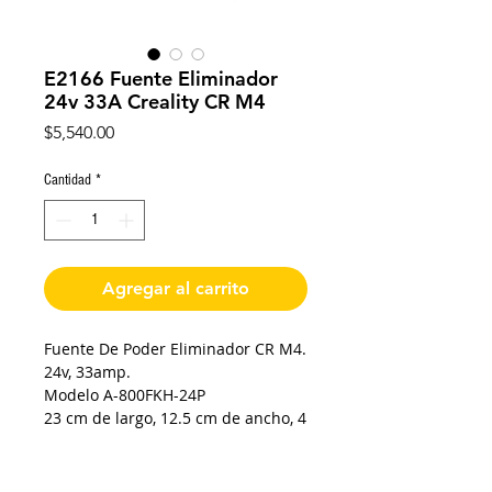
E2166 Fuente Eliminador
24v 33A Creality CR M4
Precio
$5,540.00
Cantidad
*
Agregar al carrito
Fuente De Poder Eliminador CR M4.
24v, 33amp.
Modelo A-800FKH-24P
23 cm de largo, 12.5 cm de ancho, 4
cm de grosor.
Regulable a 100v-240v, 800W.
3 salidas independientes de 24v.