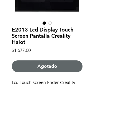
E2013 Lcd Display Touch
Screen Pantalla Creality
Halot
Precio
$1,677.00
Agotado
Lcd Touch screen Ender Creality
Halot Sky.
5 pulgadas.
Taltil.
De requerir factura favor de solicitarla y enviar