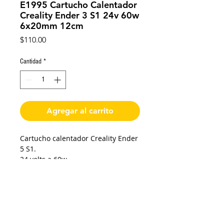
E1995 Cartucho Calentador
Creality Ender 3 S1 24v 60w
6x20mm 12cm
Precio
$110.00
Cantidad
*
Agregar al carrito
Cartucho calentador Creality Ender
5 S1.
24 volts a 60w.
6 mm diámetro de punta.
20 mm longitud de punta.
125mm longitud de cable.