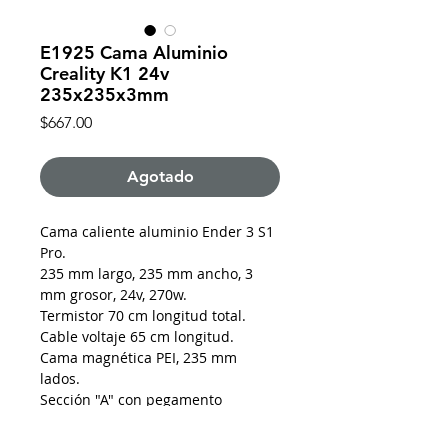
E1925 Cama Aluminio
Creality K1 24v
235x235x3mm
Precio
$667.00
Agotado
Cama caliente aluminio Ender 3 S1
Pro.
235 mm largo, 235 mm ancho, 3
mm grosor, 24v, 270w.
Termistor 70 cm longitud total.
Cable voltaje 65 cm longitud.
Cama magnética PEI, 235 mm
lados.
Sección "A" con pegamento
adhesivo para colocarse directo
sobre la superficie de la cama