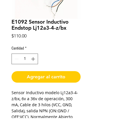
E1092 Sensor Inductivo
Endstop Lj12a3-4-z/bx
Precio
$110.00
Cantidad
*
Agregar al carrito
Sensor Inductivo modelo Lj12a3-4-
z/bx, 6v a 36v de operación, 300
mA, Cable de 3 hilos (VCC, GND,
Salida), salida NPN (ON:GND /
OFF:VCC), Normalmente Abierto
(NO: Normally Open), Frecuencia
de 100 Hz, Rango de detección a