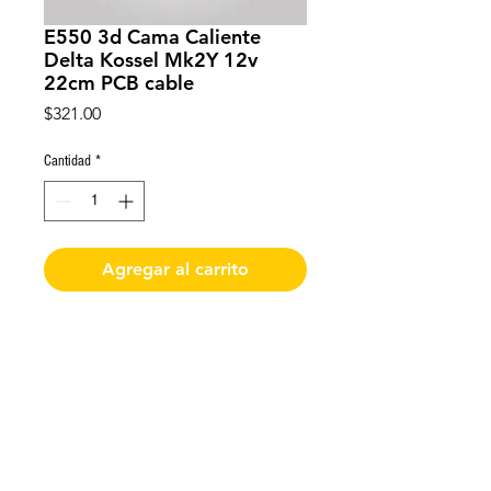
E550 3d Cama Caliente
Delta Kossel Mk2Y 12v
22cm PCB cable
Precio
$321.00
Cantidad
*
Agregar al carrito
Cama delta MK2Y 12V rojo 22cm
con cable
De requerir factura favor de solicitarla y enviar
los datos al momento de realizar la compra